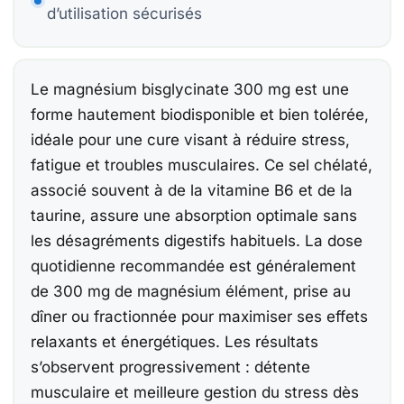
Be
Be
d’utilisation sécurisés
Co
Le magnésium bisglycinate 300 mg est une
15
forme hautement biodisponible et bien tolérée,
Be
idéale pour une cure visant à réduire stress,
fatigue et troubles musculaires. Ce sel chélaté,
Ca
associé souvent à de la vitamine B6 et de la
taurine, assure une absorption optimale sans
les désagréments digestifs habituels. La dose
quotidienne recommandée est généralement
À
Ch
de 300 mg de magnésium élément, prise au
dîner ou fractionnée pour maximiser ses effets
F
relaxants et énergétiques. Les résultats
s’observent progressivement : détente
E
musculaire et meilleure gestion du stress dès