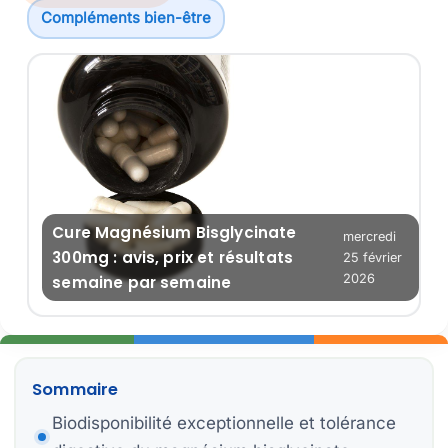
Compléments bien-être
Ex
Ob
Ba
Re
Cure Magnésium Bisglycinate
mercredi
Pl
300mg : avis, prix et résultats
25 février
2026
semaine par semaine
Er
Sommaire
Biodisponibilité exceptionnelle et tolérance
C
Pr