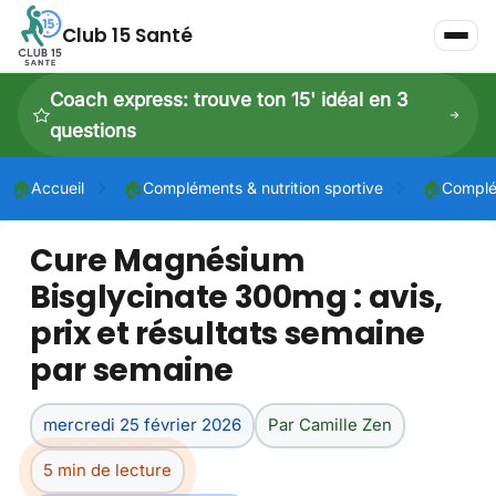
Club 15 Santé
Coach express: trouve ton 15' idéal en 3
questions
🏠
🏠
🏠
Accueil
Compléments & nutrition sportive
Complé
Cure Magnésium
P
Bisglycinate 300mg : avis,
P
prix et résultats semaine
Dé
par semaine
mercredi 25 février 2026
Par Camille Zen
5 min de lecture
Dé
À 