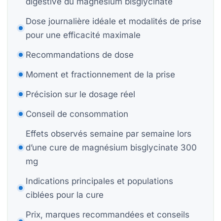
digestive du magnésium bisglycinate
P
Dose journalière idéale et modalités de prise
pour une efficacité maximale
Bi
Recommandations de dose
Bi
Moment et fractionnement de la prise
Précision sur le dosage réel
Conseil de consommation
S
St
Effets observés semaine par semaine lors
Mo
d’une cure de magnésium bisglycinate 300
mg
H
Indications principales et populations
ciblées pour la cure
Prix, marques recommandées et conseils