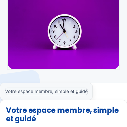
Ex
Ob
Ba
Re
Pl
Er
Sommaire
Votre espace membre, simple et guidé
Votre espace membre, simple
et guidé
C
Pr