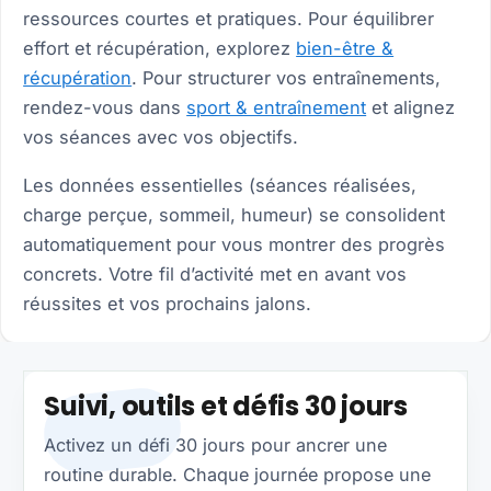
Be
Be
ressources courtes et pratiques. Pour équilibrer
effort et récupération, explorez
bien-être &
Co
récupération
. Pour structurer vos entraînements,
rendez-vous dans
sport & entraînement
et alignez
15
vos séances avec vos objectifs.
Be
Les données essentielles (séances réalisées,
Ca
charge perçue, sommeil, humeur) se consolident
automatiquement pour vous montrer des progrès
concrets. Votre fil d’activité met en avant vos
réussites et vos prochains jalons.
À
Ch
F
Suivi, outils et défis 30 jours
Activez un défi 30 jours pour ancrer une
E
routine durable. Chaque journée propose une