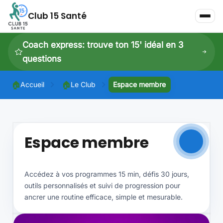
Club 15 Santé
Coach express: trouve ton 15' idéal en 3
questions
🏠
🏠
Accueil
Le Club
Espace membre
P
P
Espace membre
Dé
Accédez à vos programmes 15 min, défis 30 jours,
outils personnalisés et suivi de progression pour
ancrer une routine efficace, simple et mesurable.
Dé
À 