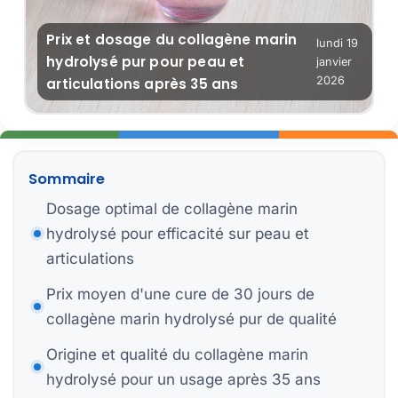
P
Prix et dosage du collagène marin
lundi 19
hydrolysé pur pour peau et
Bi
janvier
2026
articulations après 35 ans
Bi
Sommaire
Dosage optimal de collagène marin
S
St
hydrolysé pour efficacité sur peau et
Mo
articulations
Prix moyen d'une cure de 30 jours de
H
collagène marin hydrolysé pur de qualité
Origine et qualité du collagène marin
hydrolysé pour un usage après 35 ans