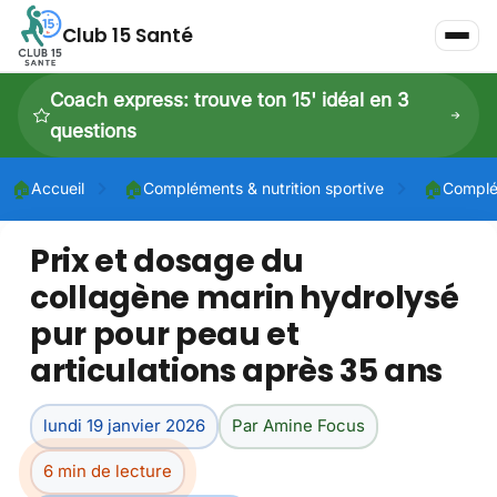
Club 15 Santé
Coach express: trouve ton 15' idéal en 3
questions
🏠
🏠
🏠
Accueil
Compléments & nutrition sportive
Complé
Prix et dosage du
P
collagène marin hydrolysé
P
pur pour peau et
Dé
articulations après 35 ans
lundi 19 janvier 2026
Par Amine Focus
6 min de lecture
Dé
À 