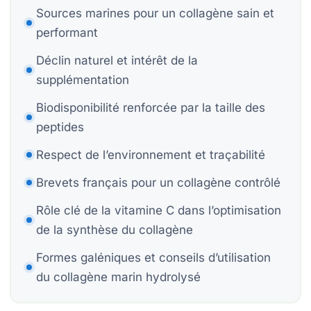
Be
Be
Sources marines pour un collagène sain et
performant
Co
Déclin naturel et intérêt de la
15
supplémentation
Be
Biodisponibilité renforcée par la taille des
peptides
Ca
Respect de l’environnement et traçabilité
Brevets français pour un collagène contrôlé
Rôle clé de la vitamine C dans l’optimisation
À
Ch
de la synthèse du collagène
F
Formes galéniques et conseils d’utilisation
du collagène marin hydrolysé
E