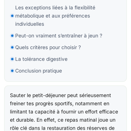
Be
Be
Les exceptions liées à la flexibilité
Co
métabolique et aux préférences
individuelles
15
Peut-on vraiment s’entraîner à jeun ?
Be
Quels critères pour choisir ?
Ca
La tolérance digestive
Conclusion pratique
À
Ch
Sauter le petit-déjeuner peut sérieusement
freiner tes progrès sportifs, notamment en
F
limitant ta capacité à fournir un effort efficace
E
et durable. En effet, ce repas matinal joue un
rôle clé dans la restauration des réserves de