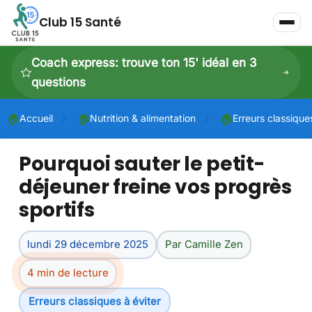
Club 15 Santé
Coach express: trouve ton 15' idéal en 3
questions
🏠
🏠
🏠
Accueil
Nutrition & alimentation
Erreurs classique
Pourquoi sauter le petit-
P
déjeuner freine vos progrès
P
sportifs
Dé
lundi 29 décembre 2025
Par Camille Zen
4 min de lecture
Erreurs classiques à éviter
Dé
À 