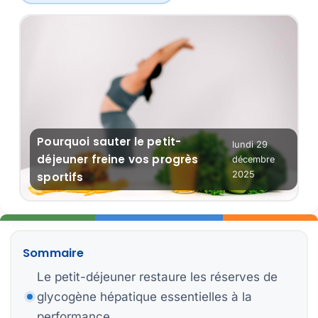
Ex
Ob
Pourquoi sauter le petit-
lundi 29
Ba
Re
déjeuner freine vos progrès
décembre
2025
sportifs
Pl
Er
Sommaire
Le petit-déjeuner restaure les réserves de
glycogène hépatique essentielles à la
C
Pr
performance