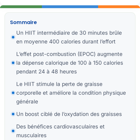
P
Sommaire
Bi
Un HIIT intermédiaire de 30 minutes brûle
Bi
en moyenne 400 calories durant l’effort
L’effet post-combustion (EPOC) augmente
la dépense calorique de 100 à 150 calories
pendant 24 à 48 heures
S
St
Le HIIT stimule la perte de graisse
Mo
corporelle et améliore la condition physique
générale
H
Un boost ciblé de l’oxydation des graisses
Des bénéfices cardiovasculaires et
musculaires