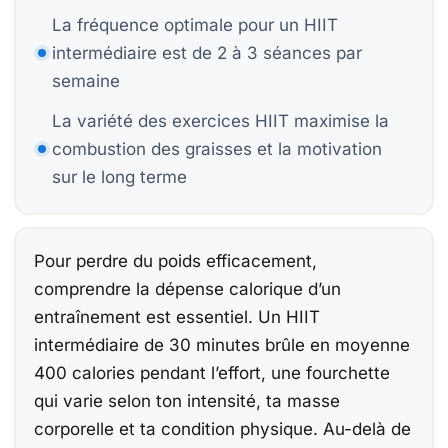
Be
Be
La fréquence optimale pour un HIIT
Co
intermédiaire est de 2 à 3 séances par
semaine
15
La variété des exercices HIIT maximise la
Be
combustion des graisses et la motivation
sur le long terme
Ca
Pour perdre du poids efficacement,
comprendre la dépense calorique d’un
À
Ch
entraînement est essentiel. Un HIIT
intermédiaire de 30 minutes brûle en moyenne
F
400 calories pendant l’effort, une fourchette
qui varie selon ton intensité, ta masse
E
corporelle et ta condition physique. Au-delà de