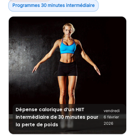
Programmes 30 minutes intermédiaire
Ex
Ob
Ba
Re
Pl
Er
Dépense calorique d’un HIIT
vendredi
intermédiaire de 30 minutes pour
6 février
2026
la perte de poids
C
Pr