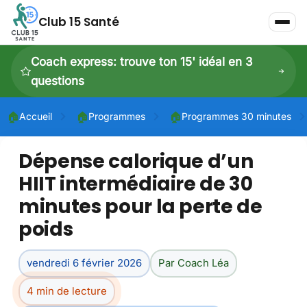
Club 15 Santé
Coach express: trouve ton 15' idéal en 3
questions
🏠
🏠
🏠
Accueil
Programmes
Programmes 30 minutes
Dépense calorique d’un
P
HIIT intermédiaire de 30
P
minutes pour la perte de
Dé
poids
vendredi 6 février 2026
Par Coach Léa
4 min de lecture
Dé
À 