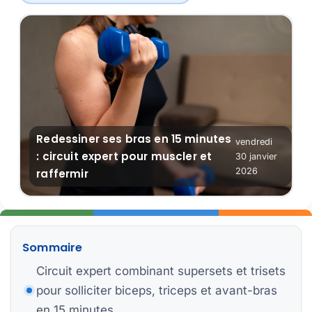
Ex
Ob
Redessiner ses bras en 15 minutes
vendredi
Ba
Re
: circuit expert pour muscler et
30 janvier
2026
raffermir
Pl
Er
Sommaire
Circuit expert combinant supersets et trisets
pour solliciter biceps, triceps et avant-bras
C
Pr
en 15 minutes