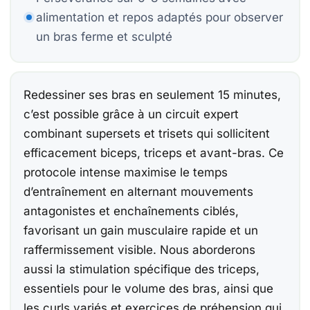
Be
Be
alimentation et repos adaptés pour observer
Co
un bras ferme et sculpté
15
Redessiner ses bras en seulement 15 minutes,
Be
c’est possible grâce à un circuit expert
combinant supersets et trisets qui sollicitent
Ca
efficacement biceps, triceps et avant-bras. Ce
protocole intense maximise le temps
d’entraînement en alternant mouvements
antagonistes et enchaînements ciblés,
À
Ch
favorisant un gain musculaire rapide et un
F
raffermissement visible. Nous aborderons
aussi la stimulation spécifique des triceps,
E
essentiels pour le volume des bras, ainsi que
les curls variés et exercices de préhension qui