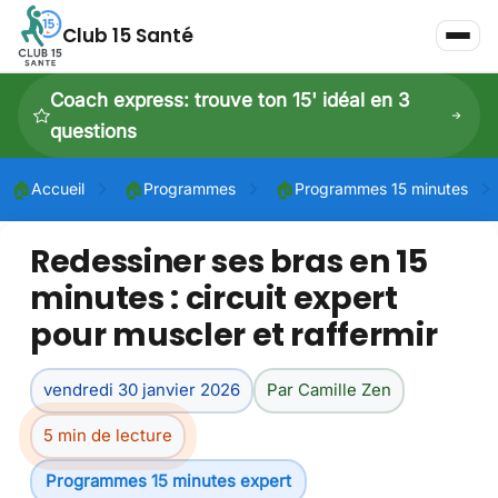
Club 15 Santé
Coach express: trouve ton 15' idéal en 3
questions
🏠
🏠
🏠
Accueil
Programmes
Programmes 15 minutes
Redessiner ses bras en 15
P
minutes : circuit expert
P
pour muscler et raffermir
Dé
vendredi 30 janvier 2026
Par Camille Zen
5 min de lecture
Programmes 15 minutes expert
Dé
À 