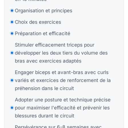
P
Organisation et principes
Bi
Choix des exercices
Préparation et efficacité
Bi
Stimuler efficacement triceps pour
développer les deux tiers du volume des
bras avec exercices adaptés
S
St
Engager biceps et avant-bras avec curls
variés et exercices de renforcement de la
Mo
préhension dans le circuit
H
Adopter une posture et technique précise
pour maximiser l'efficacité et prévenir les
blessures durant le circuit
Persévérance sur 6-8 semaines avec