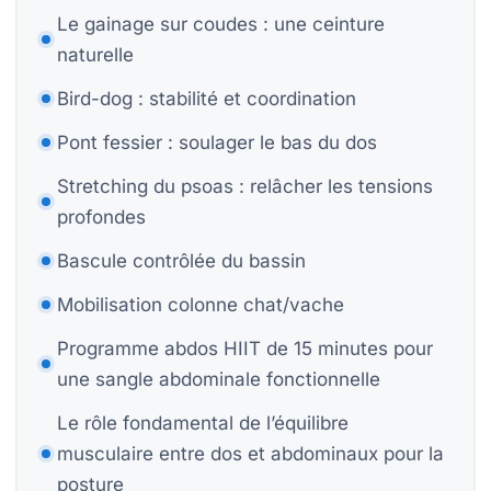
Le gainage sur coudes : une ceinture
P
naturelle
Bi
Bird-dog : stabilité et coordination
Bi
Pont fessier : soulager le bas du dos
Stretching du psoas : relâcher les tensions
profondes
S
St
Bascule contrôlée du bassin
Mobilisation colonne chat/vache
Mo
Programme abdos HIIT de 15 minutes pour
H
une sangle abdominale fonctionnelle
Le rôle fondamental de l’équilibre
musculaire entre dos et abdominaux pour la
posture