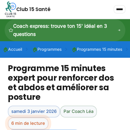
Club 15 Santé
Coach express: trouve ton 15' idéal en 3
questions
🏠
🏠
🏠
Accueil
Programmes
Programmes 15 minutes
Programme 15 minutes
P
expert pour renforcer dos
P
et abdos et améliorer sa
Dé
posture
samedi 3 janvier 2026
Par Coach Léa
6 min de lecture
Dé
À 