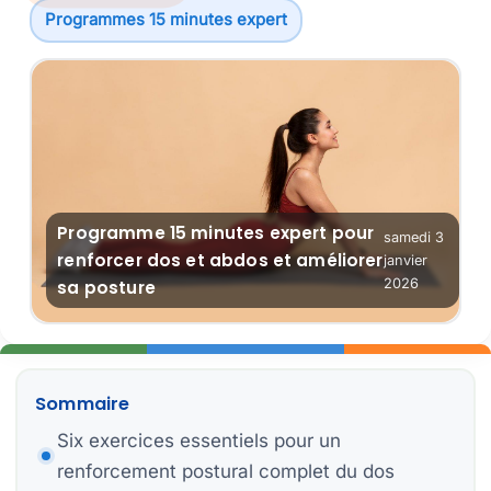
Programmes 15 minutes expert
Ex
Ob
Ba
Re
Programme 15 minutes expert pour
samedi 3
renforcer dos et abdos et améliorer
janvier
Pl
2026
sa posture
Er
Sommaire
Six exercices essentiels pour un
C
Pr
renforcement postural complet du dos