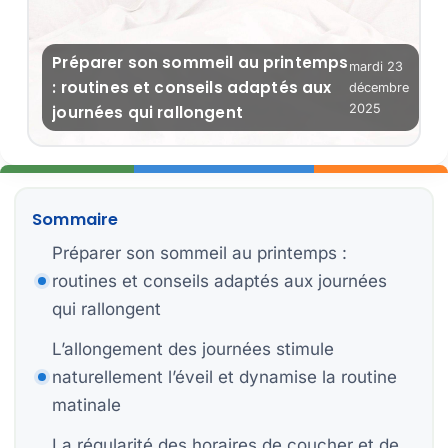
P
Préparer son sommeil au printemps
mardi 23
Bi
: routines et conseils adaptés aux
décembre
2025
journées qui rallongent
Bi
Sommaire
S
St
Préparer son sommeil au printemps :
routines et conseils adaptés aux journées
Mo
qui rallongent
H
L’allongement des journées stimule
naturellement l’éveil et dynamise la routine
matinale
La régularité des horaires de coucher et de