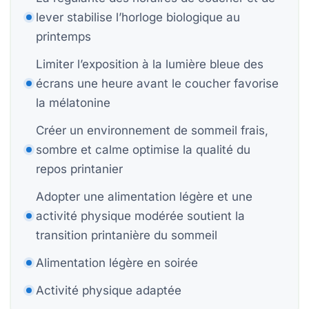
Be
Be
lever stabilise l’horloge biologique au
Co
printemps
Limiter l’exposition à la lumière bleue des
15
écrans une heure avant le coucher favorise
Be
la mélatonine
Créer un environnement de sommeil frais,
Ca
sombre et calme optimise la qualité du
repos printanier
Adopter une alimentation légère et une
activité physique modérée soutient la
À
Ch
transition printanière du sommeil
F
Alimentation légère en soirée
E
Activité physique adaptée