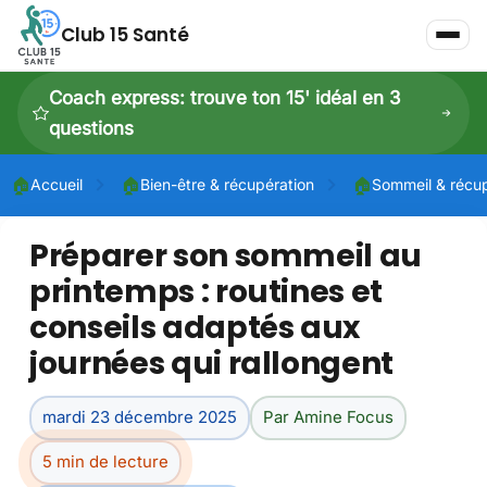
Club 15 Santé
Coach express: trouve ton 15' idéal en 3
questions
🏠
🏠
🏠
Accueil
Bien-être & récupération
Sommeil & récu
Préparer son sommeil au
P
printemps : routines et
P
conseils adaptés aux
Dé
journées qui rallongent
mardi 23 décembre 2025
Par Amine Focus
5 min de lecture
Dé
À 