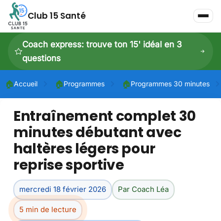
Club 15 Santé
Coach express: trouve ton 15' idéal en 3
questions
🏠
🏠
🏠
Accueil
Programmes
Programmes 30 minutes
Entraînement complet 30
P
minutes débutant avec
P
haltères légers pour
Dé
reprise sportive
mercredi 18 février 2026
Par Coach Léa
5 min de lecture
Dé
À 