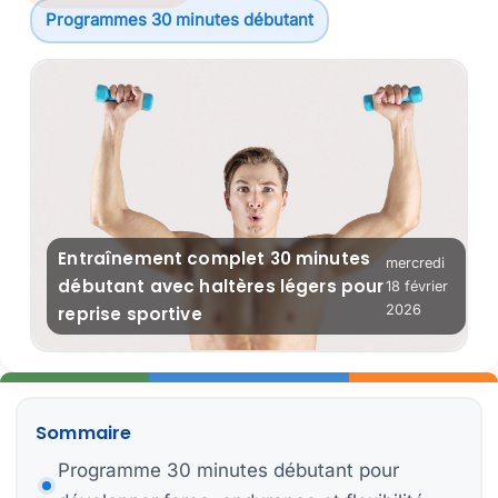
Programmes 30 minutes débutant
Ex
Ob
Ba
Re
Entraînement complet 30 minutes
mercredi
Pl
débutant avec haltères légers pour
18 février
2026
reprise sportive
Er
Sommaire
Programme 30 minutes débutant pour
C
Pr