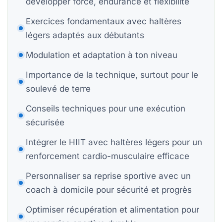
développer force, endurance et flexibilité
P
Exercices fondamentaux avec haltères
légers adaptés aux débutants
Bi
Modulation et adaptation à ton niveau
Bi
Importance de la technique, surtout pour le
soulevé de terre
Conseils techniques pour une exécution
S
St
sécurisée
Mo
Intégrer le HIIT avec haltères légers pour un
renforcement cardio-musculaire efficace
H
Personnaliser sa reprise sportive avec un
coach à domicile pour sécurité et progrès
Optimiser récupération et alimentation pour