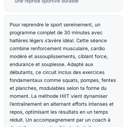
une reprise sportive durable
Be
Be
Co
Pour reprendre le sport sereinement, un
15
programme complet de 30 minutes avec
haltères légers s’avère idéal. Cette séance
Be
combine renforcement musculaire, cardio
Ca
modéré et assouplissements, ciblant force,
endurance et souplesse. Adapté aux
débutants, ce circuit inclus des exercices
fondamentaux comme squats, pompes, fentes
et planches, modulables selon ta forme du
À
Ch
moment. La méthode HIIT vient dynamiser
F
l’entraînement en alternant efforts intenses et
repos, optimisant les résultats en un temps
E
réduit. Un accompagnement par un coach à