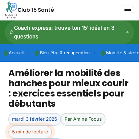
Club 15 Santé
Coach express: trouve ton 15' idéal en 3
questions
🏠
🏠
🏠
Accueil
Bien-être & récupération
Mobilité & stret
Améliorer la mobilité des
P
hanches pour mieux courir
P
: exercices essentiels pour
Dé
débutants
mardi 3 février 2026
Par Amine Focus
5 min de lecture
Dé
À 