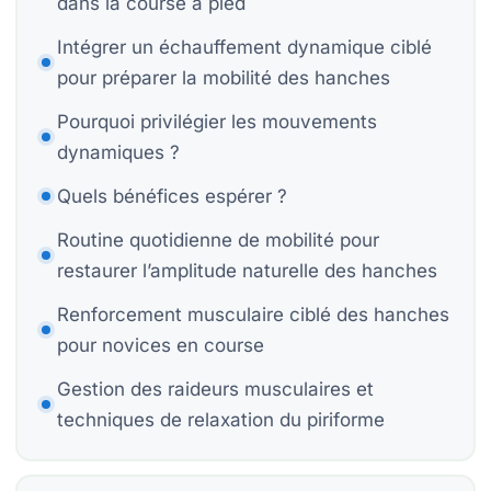
dans la course à pied
P
Intégrer un échauffement dynamique ciblé
pour préparer la mobilité des hanches
Bi
Pourquoi privilégier les mouvements
Bi
dynamiques ?
Quels bénéfices espérer ?
Routine quotidienne de mobilité pour
S
St
restaurer l’amplitude naturelle des hanches
Mo
Renforcement musculaire ciblé des hanches
pour novices en course
H
Gestion des raideurs musculaires et
techniques de relaxation du piriforme