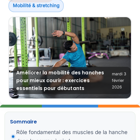
Mobilité & stretching
Ex
Ob
Ba
Re
Améliorer la mobilité des hanches
mardi 3
Pl
pour mieux courir : exercices
février
2026
essentiels pour débutants
Er
Sommaire
Rôle fondamental des muscles de la hanche
C
Pr