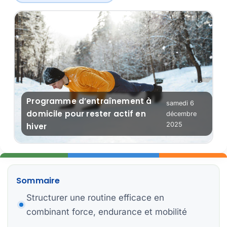
Ex
Ob
Programme d’entraînement à
samedi 6
Ba
Re
domicile pour rester actif en
décembre
2025
hiver
Pl
Er
Sommaire
Structurer une routine efficace en
combinant force, endurance et mobilité
C
Pr