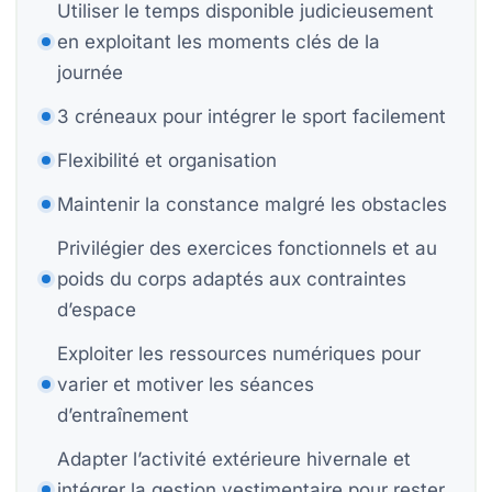
Utiliser le temps disponible judicieusement
P
en exploitant les moments clés de la
journée
Bi
3 créneaux pour intégrer le sport facilement
Bi
Flexibilité et organisation
Maintenir la constance malgré les obstacles
Privilégier des exercices fonctionnels et au
S
St
poids du corps adaptés aux contraintes
d’espace
Mo
Exploiter les ressources numériques pour
H
varier et motiver les séances
d’entraînement
Adapter l’activité extérieure hivernale et
intégrer la gestion vestimentaire pour rester