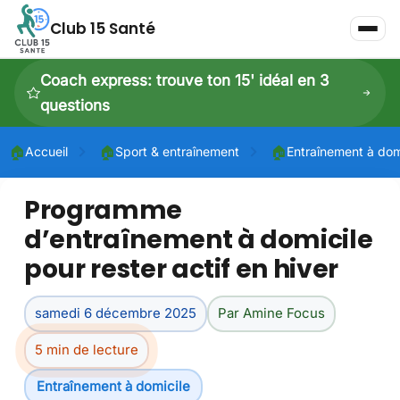
Club 15 Santé
Coach express: trouve ton 15' idéal en 3
questions
🏠
🏠
🏠
Accueil
Sport & entraînement
Entraînement à dom
Programme
P
d’entraînement à domicile
P
pour rester actif en hiver
Dé
samedi 6 décembre 2025
Par Amine Focus
5 min de lecture
Entraînement à domicile
Dé
À 