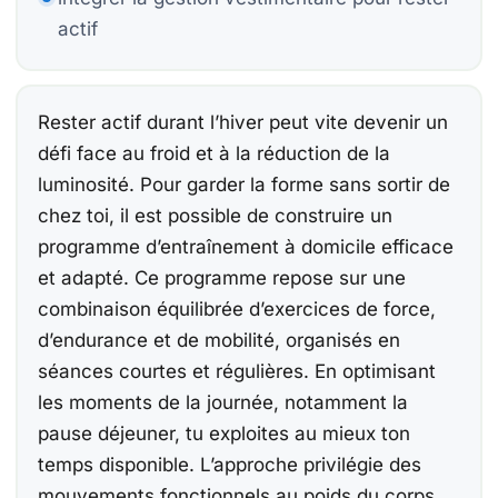
Be
Be
actif
Co
15
Rester actif durant l’hiver peut vite devenir un
défi face au froid et à la réduction de la
Be
luminosité. Pour garder la forme sans sortir de
chez toi, il est possible de construire un
Ca
programme d’entraînement à domicile efficace
et adapté. Ce programme repose sur une
combinaison équilibrée d’exercices de force,
d’endurance et de mobilité, organisés en
À
Ch
séances courtes et régulières. En optimisant
F
les moments de la journée, notamment la
pause déjeuner, tu exploites au mieux ton
E
temps disponible. L’approche privilégie des
mouvements fonctionnels au poids du corps,